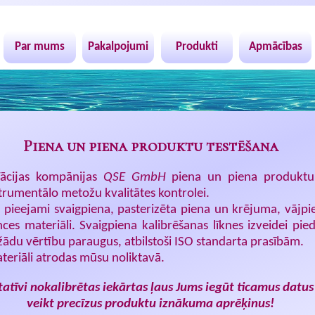
Par mums
Pakalpojumi
Produkti
Apmācības
Piena un piena produktu testēšana
ācijas kompānijas
QSE GmbH
piena un piena produktu
trumentālo metožu kvalitātes kontrolei.
r pieejami svaigpiena, pasterizēta piena un krējuma, vājpi
ces materiāli. Svaigpiena kalibrēšanas līknes izveidei pie
ādu vērtību paraugus, atbilstoši ISO standarta prasībām.
teriāli atrodas mūsu noliktavā.
tatīvi nokalibrētas iekārtas ļaus Jums iegūt ticamus datus
veikt precīzus produktu iznākuma aprēķinus!