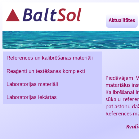
Aktualitātes
References un kalibrēšanas materiāli
Reaģenti un testēšanas komplekti
Piedāvājam V
Laboratorijas materiāli
materiālus ins
Kalibrēšanai i
Laboratorijas iekārtas
sūkalu referen
pat astoņu daž
References ma
Kvali