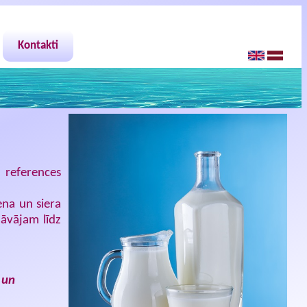
Kontakti
 references
ena un siera
dāvājam līdz
 un